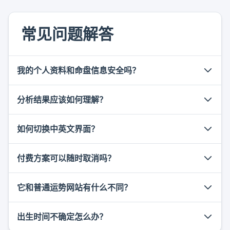
常见问题解答
我的个人资料和命盘信息安全吗？
分析结果应该如何理解？
我们按最小必要原则处理资料，出生信息和账号信息
主要用于生成命盘、维护账户、完成支付状态校验和
保障服务安全。我们不会出售您的个人资料。
如何切换中英文界面？
分析结果提供的是一种基于八字框架的趋势参考，适
合用于自我观察、节奏规划和关系复盘。它不构成医
疗、法律、投资或其他专业建议，也不应替代现实判
付费方案可以随时取消吗？
您可以使用页面底部的语言切换链接，也可以通过网
断。
址参数切换语言。切换后，界面、报告标题和主要断
语会按对应语言显示。
它和普通运势网站有什么不同？
可以。您可以在账户相关页面管理方案。取消后，当
前已支付周期内的服务仍可继续使用，到期后按系统
规则回到对应权限。
出生时间不确定怎么办？
口袋大师更重视可追溯的命盘结构：五行、十神、天
干地支、四土燥湿和时间层级会分开呈现，再汇总成