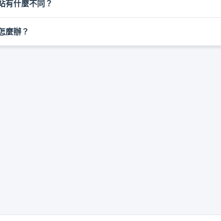
站有什麼不同？
帳戶相關頁面管理方案。取消後，當前已支付週期內的服務仍可
怎麼辦？
可追溯的命盤結構：五行、十神、天干地支、四土燥濕和時間層
空泛表達。
較敏感，尤其會影響時柱和部分細節判斷。若時間不確定，建議