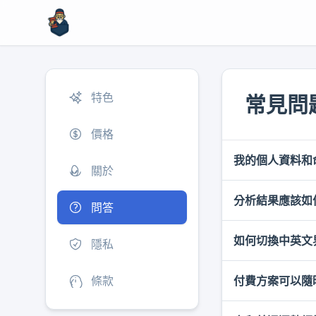
特色
常見問
價格
我的個人資料和
關於
分析結果應該如
我們按最小必要
問答
售您的個人資料
如何切換中英文
分析結果提供的
隱私
建議，也不應替
條款
付費方案可以隨
您可以使用頁面