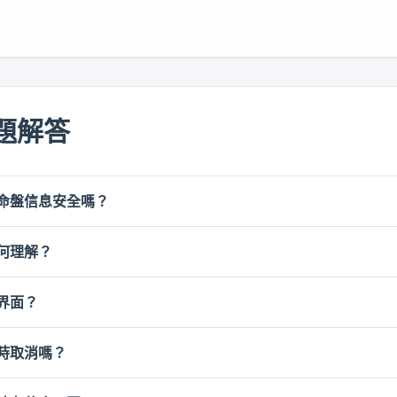
題解答
命盤信息安全嗎？
何理解？
原則處理資料，出生資訊和帳戶資訊主要用於生成命盤、維護帳
。
界面？
是一種基於八字框架的趨勢參考，適合用於自我觀察、節奏規劃
代現實判斷。
時取消嗎？
底部的語言切換鏈接，也可以通過網址參數切換語言。切換後，