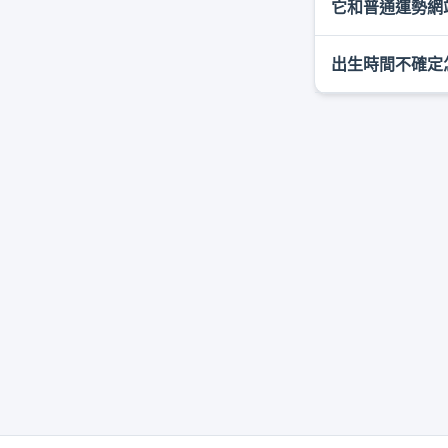
它和普通運勢網
可以。您可以在
出生時間不確定
口袋大師更重視
只有吉凶標籤的
八字對出生時間
參考。