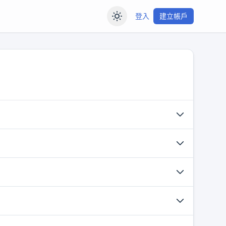
登入
建立帳戶
戶、完成支付狀態校驗和保障服務安全。我們不會出
和關係復盤。它不構成醫療、法律、投資或其他專業
介面、報告標題和主要斷語會按對應語言顯示。